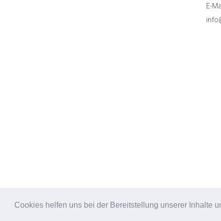
E-Mai
info
Cookies helfen uns bei der Bereitstellung unserer Inhalt
Designed by
mylokalesuche GmbH