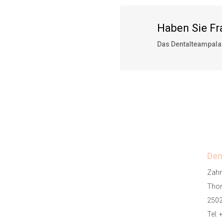
Haben Sie F
Das Dentalteampalac
Den
Zahn
Thom
2502
Tel: