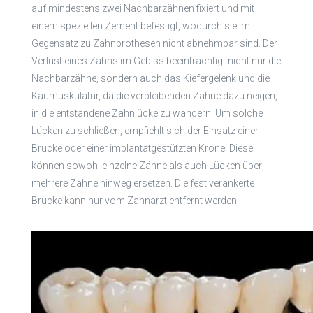
auf mindestens zwei Nachbarzähnen fixiert und mit
einem speziellen Zement befestigt, wodurch sie im
Gegensatz zu Zahnprothesen nicht abnehmbar sind. Der
Verlust eines Zahns im Gebiss beeinträchtigt nicht nur die
Nachbarzähne, sondern auch das Kiefergelenk und die
Kaumuskulatur, da die verbleibenden Zähne dazu neigen,
in die entstandene Zahnlücke zu wandern. Um solche
Lücken zu schließen, empfiehlt sich der Einsatz einer
Brücke oder einer implantatgestützten Krone. Diese
können sowohl einzelne Zähne als auch Lücken über
mehrere Zähne hinweg ersetzen. Die fest verankerte
Brücke kann nur vom Zahnarzt entfernt werden.