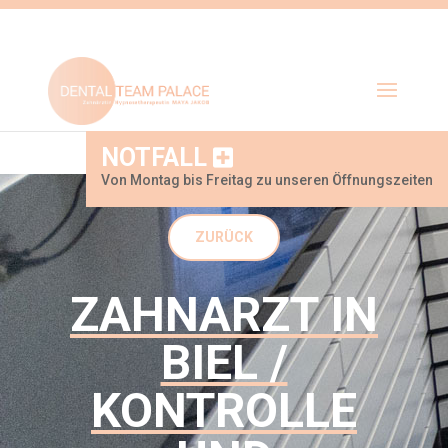
NOTFALL
Von Montag bis Freitag zu unseren Öffnungszeiten
ZURÜCK
ZAHNARZT IN
BIEL /
KONTROLLE