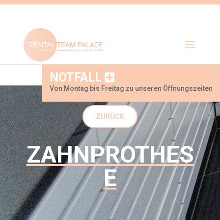
NOTFALL
Von Montag bis Freitag zu unseren Öffnungszeiten
ZURÜCK
ZAHNPROTHES
E