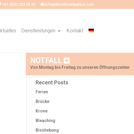
+41 (0)32 323 55 23
info@dentalteampalace.com
ktuelles
Dienstleistungen
Kontakt
Search
NOTFALL
Von Montag bis Freitag zu unseren Öffnungszeiten
Recent Posts
Ferien
Brücke
Krone
Bleaching
Bisshebung