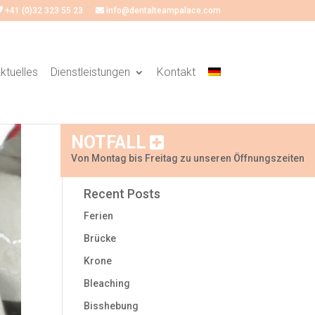
+41 (0)32 323 55 23
info@dentalteampalace.com
ktuelles
Dienstleistungen
Kontakt
Search
NOTFALL
Von Montag bis Freitag zu unseren Öffnungszeiten
Recent Posts
Ferien
Brücke
Krone
Bleaching
Bisshebung